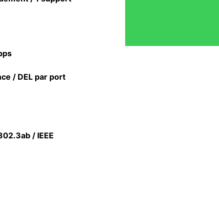
bps
nce / DEL par port
802.3ab / IEEE