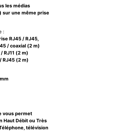
us les médias
e) sur une même prise
 :
prise RJ45 / RJ45,
45 / coaxial (2 m)
 / RJ11 (2 m)
 / RJ45 (2 m)
8 mm
e vous permet
en Haut Débit ou Très
Téléphone, télévision