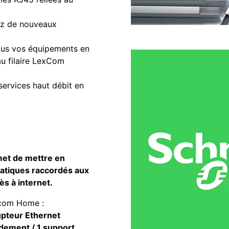
tez de nouveaux
tous vos équipements en
u filaire LexCom
services haut débit en
et de mettre en
atiques raccordés aux
ès à internet.
xcom Home :
upteur Ethernet
dement / 1 support