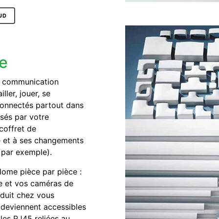
UD
e
de communication
er, jouer, se
 connectés partout dans
sés par votre
 coffret de
e et à ses changements
 par exemple).
ome pièce par pièce :
e et vos caméras de
oduit chez vous
s deviennent accessibles
les RJ45 reliées au