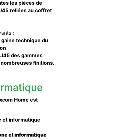
utes les pièces de
45 reliées au coffret
ants :
a gaine technique du
ion
 RJ45 des gammes
 nombreuses finitions.
ormatique
Lexcom Home est
e et informatique
one et informatique